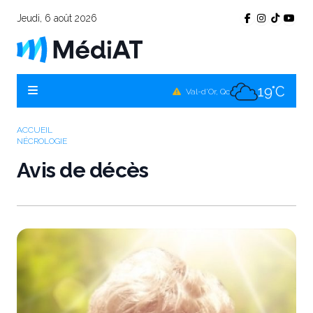
Jeudi, 6 août 2026
17°C
Témiscamingue, Qc
18°C
La Sarre, Qc
19°C
Val-d'Or, Qc
17°C
Rouyn-Noranda, Qc
ACCUEIL
NÉCROLOGIE
19°C
Amos, Qc
Avis de décès