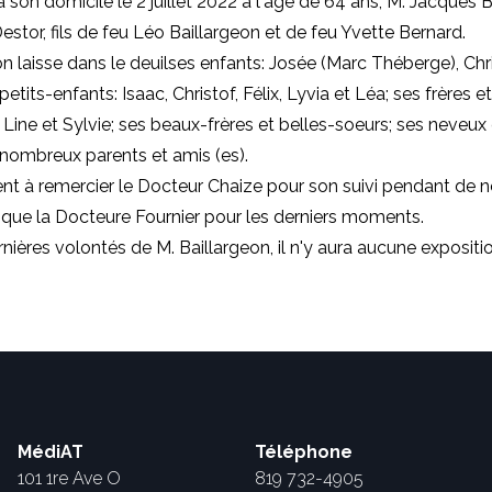
 son domicile le 2 juillet 2022 à l'âge de 64 ans, M. Jacques B
estor, fils de feu Léo Baillargeon et de feu Yvette Bernard.
on laisse dans le deuilses enfants: Josée (Marc Théberge), Chri
petits-enfants: Isaac, Christof, Félix, Lyvia et Léa; ses frères e
e, Line et Sylvie; ses beaux-frères et belles-soeurs; ses neveux
 nombreux parents et amis (es).
ient à remercier le Docteur Chaize pour son suivi pendant de
 que la Docteure Fournier pour les derniers moments.
rnières volontés de M. Baillargeon, il n'y aura aucune expositio
MédiAT
Téléphone
101 1re Ave O
819 732-4905