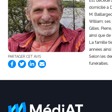
Est décédé à
domicilié à D
M. Baillarge
William; ses 
Gilles, Pierr
ainsi que de
La famille t
années ainsi
Selon les de
PARTAGER CET AVIS
funérailles.