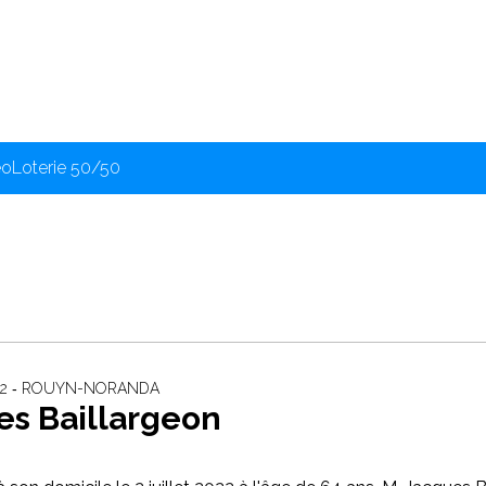
éo
Loterie 50/50
022 ‐ ROUYN-NORANDA
es Baillargeon