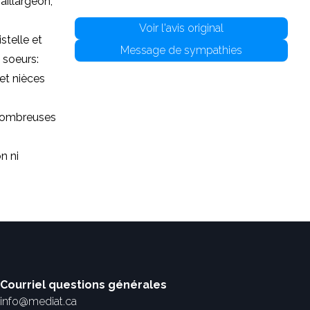
aillargeon,
Voir l'avis original
stelle et
Message de sympathies
t soeurs:
 et nièces
 nombreuses
n ni
Courriel questions générales
info@mediat.ca