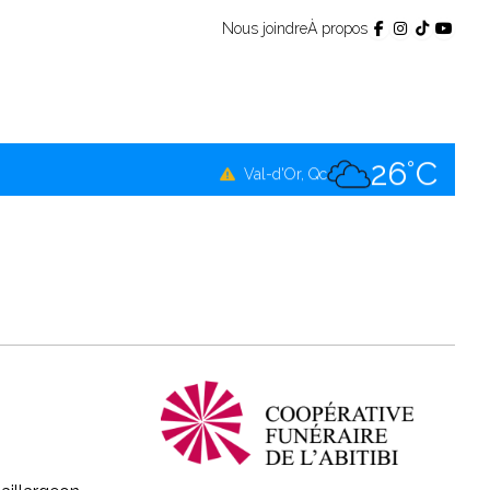
Nous joindre
À propos
25°C
Témiscamingue, Qc
25°C
La Sarre, Qc
26°C
Val-d'Or, Qc
26°C
Rouyn-Noranda, Qc
26°C
Amos, Qc