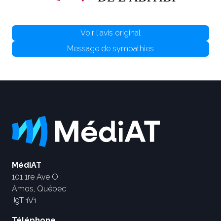
Voir l'avis original
Message de sympathies
MédiAT
101 1re Ave O
Amos, Québec
J9T 1V1
Téléphone