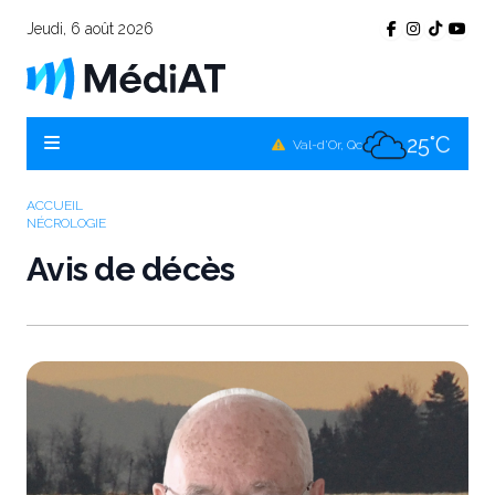
Jeudi, 6 août 2026
25°C
Témiscamingue, Qc
25°C
La Sarre, Qc
25°C
Val-d'Or, Qc
25°C
Rouyn-Noranda, Qc
ACCUEIL
NÉCROLOGIE
25°C
Amos, Qc
Avis de décès