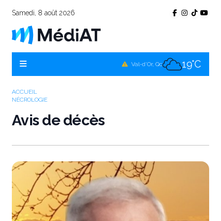
Samedi, 8 août 2026
20°C
Témiscamingue, Qc
20°C
La Sarre, Qc
19°C
Val-d'Or, Qc
19°C
Rouyn-Noranda, Qc
ACCUEIL
NÉCROLOGIE
19°C
Amos, Qc
Avis de décès