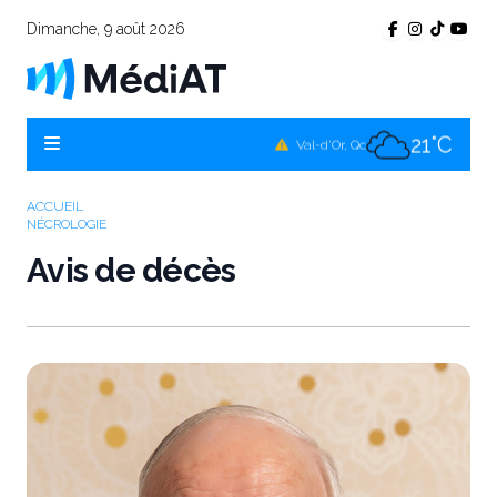
Dimanche, 9 août 2026
22°C
Témiscamingue, Qc
21°C
La Sarre, Qc
21°C
Val-d'Or, Qc
21°C
Rouyn-Noranda, Qc
ACCUEIL
NÉCROLOGIE
21°C
Amos, Qc
Avis de décès