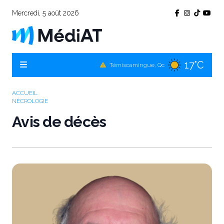
Mercredi, 5 août 2026
17°C
Témiscamingue, Qc
17°C
La Sarre, Qc
21°C
Val-d'Or, Qc
ACCUEIL
NÉCROLOGIE
18°C
Rouyn-Noranda, Qc
Avis de décès
21°C
Amos, Qc