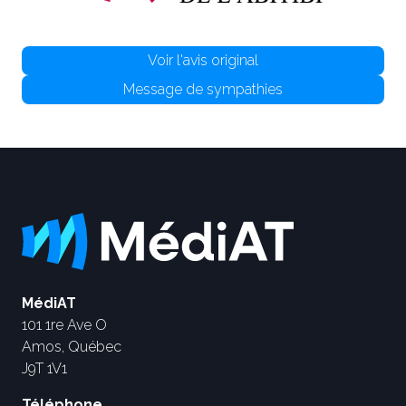
Voir l'avis original
Message de sympathies
MédiAT
101 1re Ave O
Amos, Québec
J9T 1V1
Téléphone