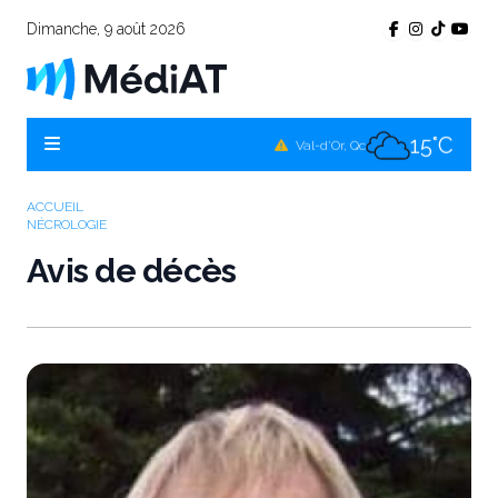
Dimanche, 9 août 2026
14°C
Témiscamingue, Qc
14°C
La Sarre, Qc
15°C
Val-d'Or, Qc
12°C
Rouyn-Noranda, Qc
ACCUEIL
NÉCROLOGIE
15°C
Amos, Qc
Avis de décès