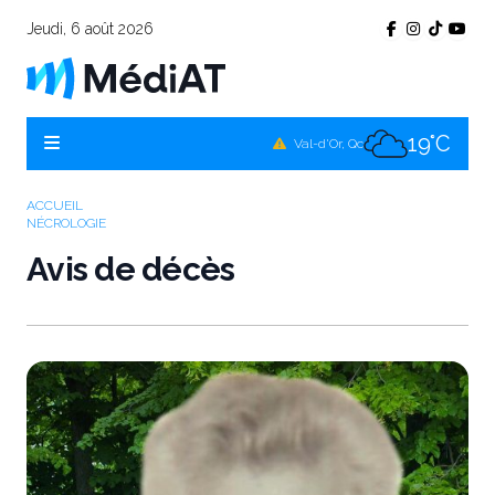
Jeudi, 6 août 2026
17°C
Témiscamingue, Qc
18°C
La Sarre, Qc
19°C
Val-d'Or, Qc
18°C
Rouyn-Noranda, Qc
ACCUEIL
NÉCROLOGIE
19°C
Amos, Qc
Avis de décès