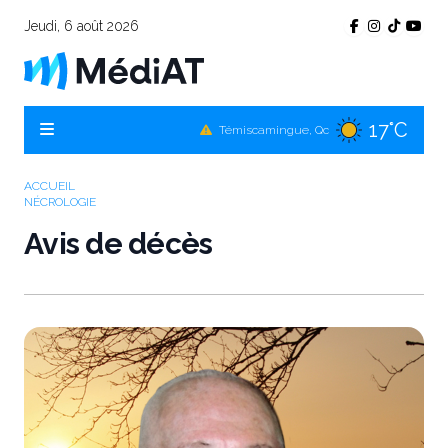
Jeudi, 6 août 2026
17°C
Témiscamingue, Qc
18°C
La Sarre, Qc
19°C
Val-d'Or, Qc
ACCUEIL
NÉCROLOGIE
18°C
Rouyn-Noranda, Qc
Avis de décès
19°C
Amos, Qc