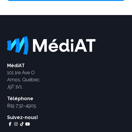
MédiAT
101 1re Ave O
Amos, Québec
J9T 1V1
Téléphone
819 732-4905
Suivez-nous!