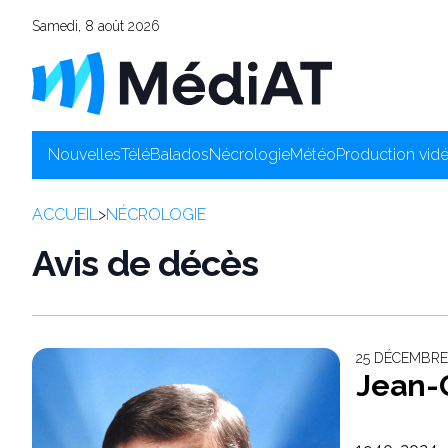
Samedi, 8 août 2026
Nouvelles
Télé
Balados
Nécrologie
Météo
Production vid
ACCUEIL
>
NÉCROLOGIE
Avis de décès
25 DÉCEMBRE 
Jean-