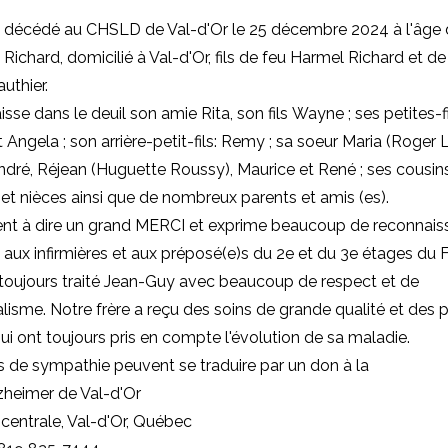
t décédé au CHSLD de Val-d'Or le 25 décembre 2024 à l'âge 
Richard, domicilié à Val-d'Or, fils de feu Harmel Richard et de
uthier.
isse dans le deuil son amie Rita, son fils Wayne ; ses petites-fi
Angela ; son arrière-petit-fils: Remy ; sa soeur Maria (Roger L
André, Réjean (Huguette Roussy), Maurice et René ; ses cousin
 et nièces ainsi que de nombreux parents et amis (es).
ient à dire un grand MERCI et exprime beaucoup de reconnais
 aux infirmières et aux préposé(e)s du 2e et du 3e étages du 
 toujours traité Jean-Guy avec beaucoup de respect et de
lisme. Notre frère a reçu des soins de grande qualité et des 
ui ont toujours pris en compte l'évolution de sa maladie.
 de sympathie peuvent se traduire par un don à la
zheimer de Val-d'Or
centrale, Val-d'Or, Québec