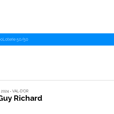
éo
Loterie 50/50
2024 ‐ VAL-D'OR
Guy Richard