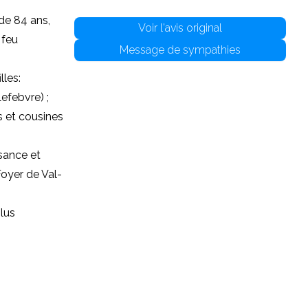
de 84 ans,
Voir l'avis original
 feu
Message de sympathies
lles:
efebvre) ;
s et cousines
sance et
Foyer de Val-
plus