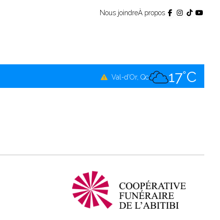
Nous joindre
À propos
17°C
Témiscamingue, Qc
17°C
La Sarre, Qc
17°C
Val-d'Or, Qc
17°C
Rouyn-Noranda, Qc
17°C
Amos, Qc