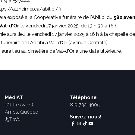
 819 825-7444
tps://alzheimer.ca/abitibi/fr
era exposé à la Coopérative funéraire de l'Abitibi du
582 ave
 Val-d'Or
le vendredi 17 janvier 2025, de 13 h 30 à 16 h.
e aura lieu le vendredi 17 janvier 2025 à 16 h à la chapelle de
unéraire de l'Abitibi à Val-d'Or (avenue Centrale).
 aura lieu au cimetière de Val-d'Or à une date ultérieure.
MédiAT
Téléphone
101 1re Ave O
819 732-4905
Amos, Québec
Suivez-nous!
J9T 1V1