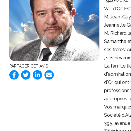
1940-2024
Val-d'Or: Es
M. Jean-Guy 
Jeannette Ga
M. Richard la
Samantha et 
ses frères: 
; ses neveux
La famille t
PARTAGER CET AVIS
d'admiration
d'Or qui ont
professionna
appropriés q
Vos marques
Société d'Al
395, avenue 