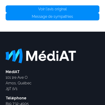
Voir l'avis original
Message de sympathies
MédiAT
101 1re Ave O
Amos, Québec
J9T 1V1
Téléphone
819 732-4905