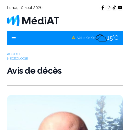
Lundi, 10 août 2026
15°C
Témiscamingue, Qc
16°C
La Sarre, Qc
15°C
Val-d'Or, Qc
16°C
Rouyn-Noranda, Qc
ACCUEIL
NÉCROLOGIE
15°C
Amos, Qc
Avis de décès