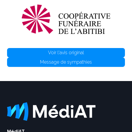
Voir l'avis original
Message de sympathies
MédiAT