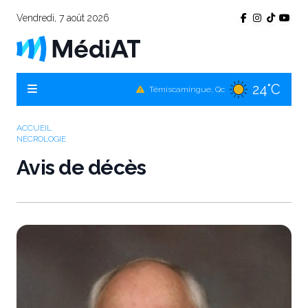
Vendredi, 7 août 2026
24°C
Témiscamingue, Qc
24°C
La Sarre, Qc
26°C
Val-d'Or, Qc
ACCUEIL
NÉCROLOGIE
24°C
Rouyn-Noranda, Qc
Avis de décès
26°C
Amos, Qc