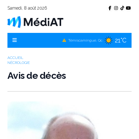
Samedi, 8 août 2026
21°C
Témiscamingue, Qc
20°C
La Sarre, Qc
ACCUEIL
17°C
NÉCROLOGIE
Val-d'Or, Qc
Avis de décès
19°C
Rouyn-Noranda, Qc
17°C
Amos, Qc