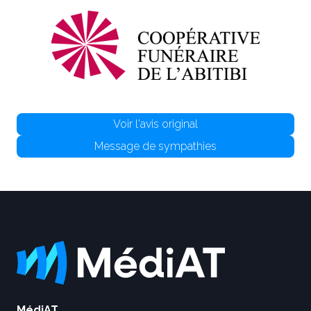
Voir l'avis original
Message de sympathies
MédiAT