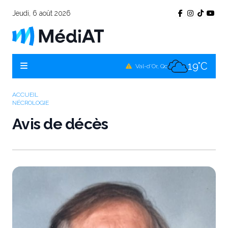
Jeudi, 6 août 2026
17°C
Témiscamingue, Qc
19°C
La Sarre, Qc
19°C
Val-d'Or, Qc
16°C
Rouyn-Noranda, Qc
ACCUEIL
NÉCROLOGIE
19°C
Amos, Qc
Avis de décès