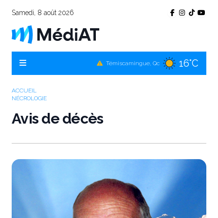
Samedi, 8 août 2026
16°C
Témiscamingue, Qc
18°C
La Sarre, Qc
ACCUEIL
17°C
Val-d'Or, Qc
NÉCROLOGIE
16°C
Avis de décès
Rouyn-Noranda, Qc
17°C
Amos, Qc