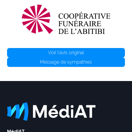
Voir l'avis original
Message de sympathies
MédiAT