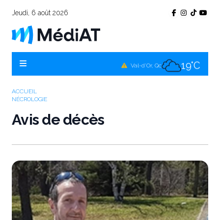
Jeudi, 6 août 2026
17°C
Témiscamingue, Qc
18°C
La Sarre, Qc
19°C
Val-d'Or, Qc
17°C
Rouyn-Noranda, Qc
ACCUEIL
NÉCROLOGIE
19°C
Amos, Qc
Avis de décès