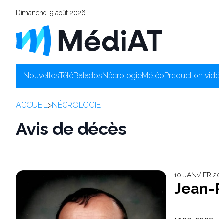
Dimanche, 9 août 2026
Nouvelles
Télé
Balados
Nécrologie
Météo
Production vid
ACCUEIL
>
NÉCROLOGIE
Avis de décès
10 JANVIER 2
Jean-