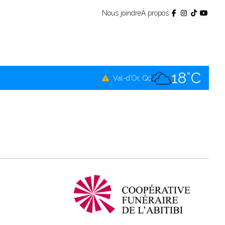
Nous joindre
À propos
18°C
Témiscamingue, Qc
17°C
La Sarre, Qc
18°C
Val-d'Or, Qc
17°C
Rouyn-Noranda, Qc
18°C
Amos, Qc