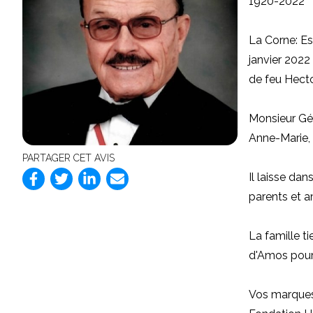
1920-2022
La Corne: Es
janvier 2022 
de feu Hecto
Monsieur Géli
Anne-Marie, 
PARTAGER CET AVIS
Il laisse dan
parents et am
La famille t
d'Amos pour 
Vos marques