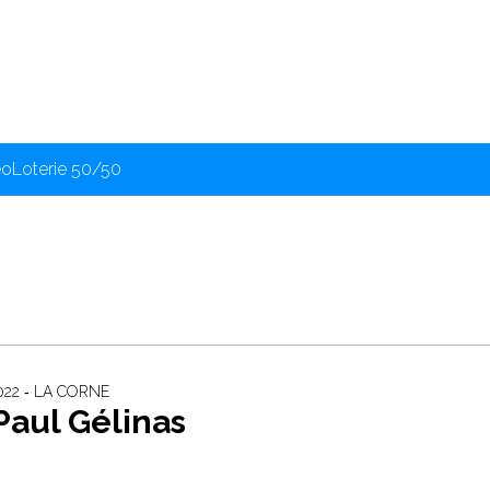
éo
Loterie 50/50
022 ‐ LA CORNE
Paul Gélinas