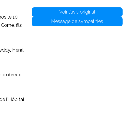
Voir l'avis original
os le 10
Message de sympathies
Corne, fils
eddy, Henri,
e nombreux
de l'Hôpital