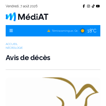
Vendredi, 7 août 2026
18°C
Témiscamingue, Qc
21°C
La Sarre, Qc
ACCUEIL
NÉCROLOGIE
20°C
Val-d'Or, Qc
Avis de décès
20°C
Rouyn-Noranda, Qc
20°C
Amos, Qc