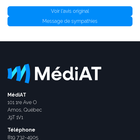
Voir l'avis original
Message de sympathies
MédiAT
101 1re Ave O
Amos, Québec
J9T 1V1
Téléphone
819 732-4905