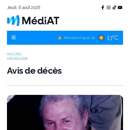
Jeudi, 6 août 2026
17°C
Témiscamingue, Qc
19°C
La Sarre, Qc
19°C
Val-d'Or, Qc
ACCUEIL
NÉCROLOGIE
16°C
Rouyn-Noranda, Qc
Avis de décès
19°C
Amos, Qc