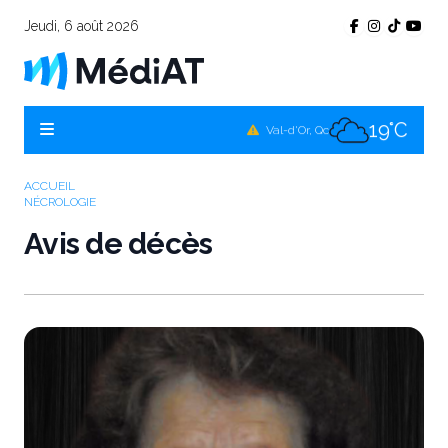
Jeudi, 6 août 2026
17°C
Témiscamingue, Qc
18°C
La Sarre, Qc
19°C
Val-d'Or, Qc
18°C
Rouyn-Noranda, Qc
ACCUEIL
NÉCROLOGIE
19°C
Amos, Qc
Avis de décès