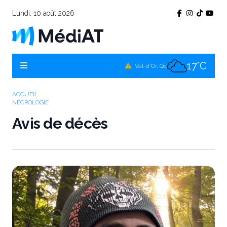
Lundi, 10 août 2026
19°C
Témiscamingue, Qc
18°C
La Sarre, Qc
17°C
Val-d'Or, Qc
18°C
Rouyn-Noranda, Qc
ACCUEIL
NÉCROLOGIE
17°C
Amos, Qc
Avis de décès