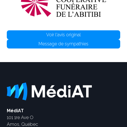
Voir l'avis original
Message de sympathies
MédiAT
101 1re Ave O
Amos, Québec