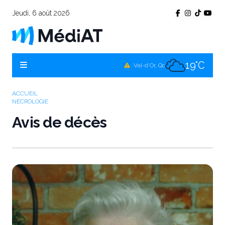
Jeudi, 6 août 2026
16°C
Témiscamingue, Qc
17°C
La Sarre, Qc
19°C
Val-d'Or, Qc
18°C
Rouyn-Noranda, Qc
ACCUEIL
NÉCROLOGIE
19°C
Amos, Qc
Avis de décès