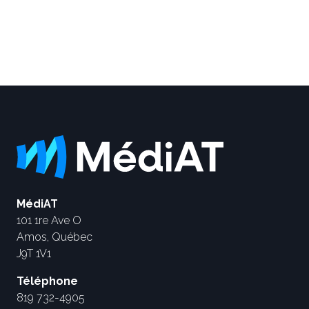
MédiAT
101 1re Ave O
Amos, Québec
J9T 1V1
Téléphone
819 732-4905