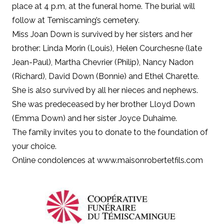
place at 4 p.m, at the funeral home. The burial will
follow at Temiscaming’s cemetery.
Miss Joan Down is survived by her sisters and her
brother: Linda Morin (Louis), Helen Courchesne (late
Jean-Paul), Martha Chevrier (Philip), Nancy Nadon
(Richard), David Down (Bonnie) and Ethel Charette.
She is also survived by all her nieces and nephews.
She was predeceased by her brother Lloyd Down
(Emma Down) and her sister Joyce Duhaime.
The family invites you to donate to the foundation of
your choice.
Online condolences at www.maisonrobertetfils.com