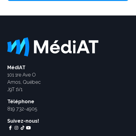
MédiAT
101 1re Ave O
Amos, Québec
J9T 1V1
Téléphone
819 732-4905
Suivez-nous!