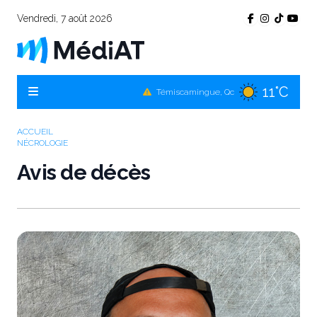
Vendredi, 7 août 2026
11°C
Témiscamingue, Qc
14°C
La Sarre, Qc
14°C
Val-d'Or, Qc
ACCUEIL
NÉCROLOGIE
11°C
Rouyn-Noranda, Qc
Avis de décès
14°C
Amos, Qc