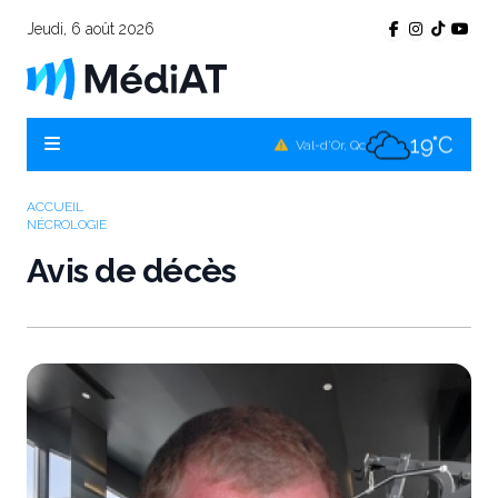
Jeudi, 6 août 2026
17°C
Témiscamingue, Qc
19°C
La Sarre, Qc
19°C
Val-d'Or, Qc
16°C
Rouyn-Noranda, Qc
ACCUEIL
NÉCROLOGIE
19°C
Amos, Qc
Avis de décès