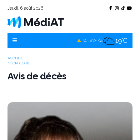
Jeudi, 6 août 2026
17°C
Témiscamingue, Qc
18°C
La Sarre, Qc
19°C
Val-d'Or, Qc
17°C
Rouyn-Noranda, Qc
ACCUEIL
NÉCROLOGIE
19°C
Amos, Qc
Avis de décès