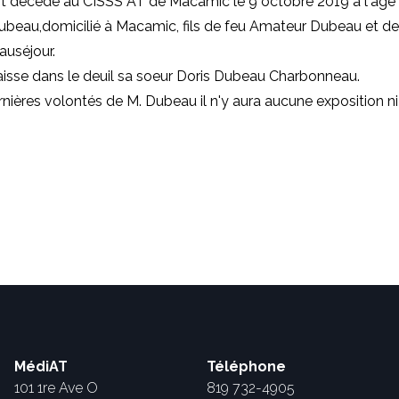
st décédé
au CISSS AT de Macamic
le
9 octobre 2019 à l'âge 
ubeau,
domicilié à Macamic,
fils de feu Amateur Dubeau et de
auséjour.
isse dans le deuil sa soeur Doris Dubeau Charbonneau.
rnières volontés de M. Dubeau il n'y aura aucune exposition ni 
MédiAT
Téléphone
101 1re Ave O
819 732-4905