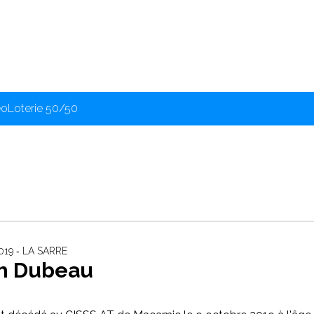
éo
Loterie 50/50
19 ‐ LA SARRE
h Dubeau