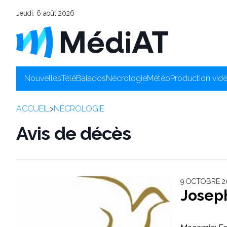
Jeudi, 6 août 2026
Nouvelles
Télé
Balados
Nécrologie
Météo
Production vid
ACCUEIL
>
NÉCROLOGIE
Avis de décès
9 OCTOBRE 20
Josep