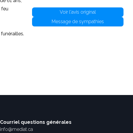
de 61 ans,
 feu
Voir l'avis original
Message de sympathies
funérailles.
Courriel questions générales
info@mediat.ca