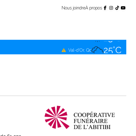
Nous joindre
À propos
25°C
Témiscamingue, Qc
25°C
La Sarre, Qc
25°C
Val-d'Or, Qc
24°C
Rouyn-Noranda, Qc
25°C
Amos, Qc