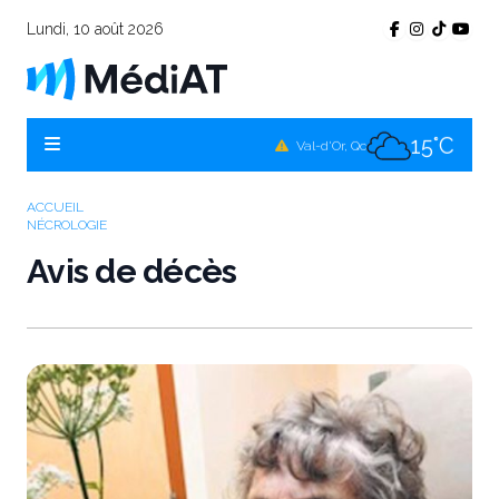
Lundi, 10 août 2026
16°C
Témiscamingue, Qc
16°C
La Sarre, Qc
15°C
Val-d'Or, Qc
15°C
Rouyn-Noranda, Qc
ACCUEIL
NÉCROLOGIE
15°C
Amos, Qc
Avis de décès