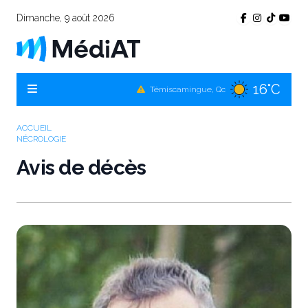
Dimanche, 9 août 2026
16°C
Témiscamingue, Qc
16°C
La Sarre, Qc
17°C
Val-d'Or, Qc
ACCUEIL
NÉCROLOGIE
13°C
Rouyn-Noranda, Qc
Avis de décès
17°C
Amos, Qc