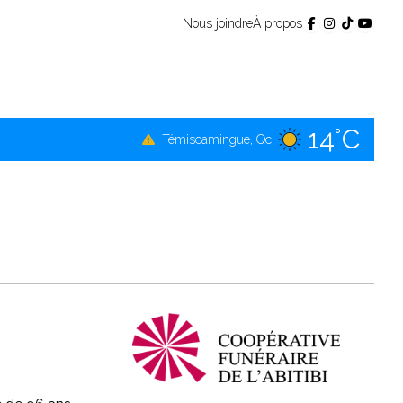
Nous joindre
À propos
14°C
Témiscamingue, Qc
16°C
La Sarre, Qc
15°C
Val-d'Or, Qc
14°C
Rouyn-Noranda, Qc
15°C
Amos, Qc