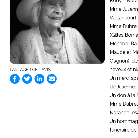
Rouyn-Nora
Mme
Julienn
Vaillancourt.
Mme Dubreuil
(Gilles Borna
Mcnabb-Balta
Maude et Méd
Gagnon); ell
neveux et ni
PARTAGER CET AVIS
Un merci spé
de Julienne.
Un don à la 
Mme Dubreuil
Noranda le
s
Un hommage a
funéraire d