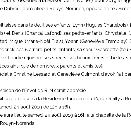
nda: Est décédée
à la Maison de l'Envol
le
7 août 2019 à l'âg
e Dubreuil,
domiciliée à Rouyn-Noranda,
épouse de feu Simo
 laisse dans le deuil ses enfants: Lynn (Hugues Charlebois),
is) et Denis (Chantal Lafond); ses petits-enfants: Chrystelle, (
r), Miguel (Marie-Noël Blais), Yoann (Geneviève Tremblay),
érick; ses 8 arrière-petits-enfants; sa soeur Georgette (feu 
e est partie rejoindre ses soeurs; ses beaux-frères et belles-s
èces ainsi que de nombreux parents et amis (es).
cial à Christine Lessard et Geneviève Guimont d'avoir fait part
Maison de l'Envol de R-N serait apprécié.
 sera exposée à la Résidence funéraire du 10, rue Reilly à R
amedi 24 août 2019 de 12h à 16h.
ura lieu le samedi 24 août 2019 à 16h à la chapelle de la 
e Rouyn-Noranda.