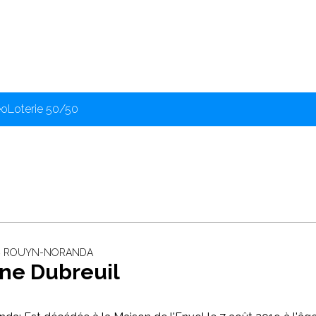
éo
Loterie 50/50
 ‐ ROUYN-NORANDA
nne Dubreuil