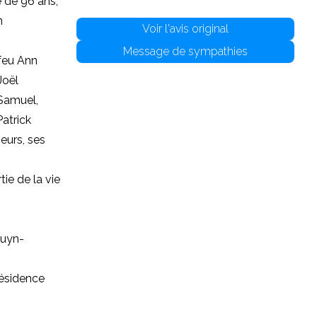
e de 96 ans,
n
Voir l'avis original
Message de sympathies
 feu Ann
Joël
 Samuel,
Patrick
oeurs, ses
ie de la vie
ouyn-
Résidence