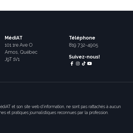
MédiAT
Téléphone
101 1re Ave O
819 732-4905
Amos, Québec
Suivez-nous!
J9T 1V1
édiAT et son site web d'information, ne sont pas rattachés à aucun
es et pratiques journalistiques reconnues par la profession.