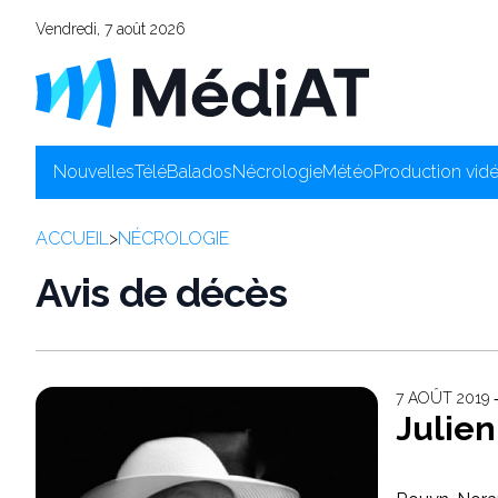
Vendredi, 7 août 2026
Nouvelles
Télé
Balados
Nécrologie
Météo
Production vid
ACCUEIL
>
NÉCROLOGIE
Avis de décès
7 AOÛT 2019
Julie