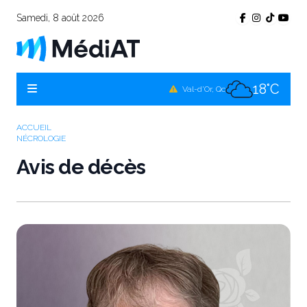
Samedi, 8 août 2026
18°C
Témiscamingue, Qc
18°C
La Sarre, Qc
18°C
Val-d'Or, Qc
17°C
Rouyn-Noranda, Qc
ACCUEIL
NÉCROLOGIE
18°C
Amos, Qc
Avis de décès