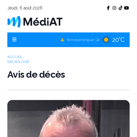
Jeudi, 6 août 2026
20°C
Témiscamingue, Qc
20°C
La Sarre, Qc
21°C
Val-d'Or, Qc
ACCUEIL
NÉCROLOGIE
21°C
Rouyn-Noranda, Qc
Avis de décès
21°C
Amos, Qc