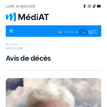
Lundi, 10 août 2026
15°C
Témiscamingue, Qc
16°C
La Sarre, Qc
15°C
Val-d'Or, Qc
16°C
Rouyn-Noranda, Qc
ACCUEIL
NÉCROLOGIE
15°C
Amos, Qc
Avis de décès