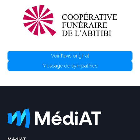
Voir l'avis original
Message de sympathies
MédiAT