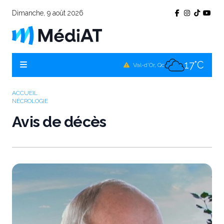
Dimanche, 9 août 2026
16°C
Témiscamingue, Qc
16°C
La Sarre, Qc
17°C
Val-d'Or, Qc
13°C
Rouyn-Noranda, Qc
ACCUEIL
NÉCROLOGIE
17°C
Amos, Qc
Avis de décès