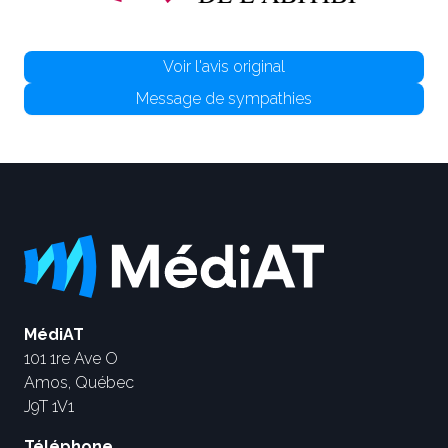
Voir l'avis original
Message de sympathies
MédiAT
101 1re Ave O
Amos, Québec
J9T 1V1
Téléphone