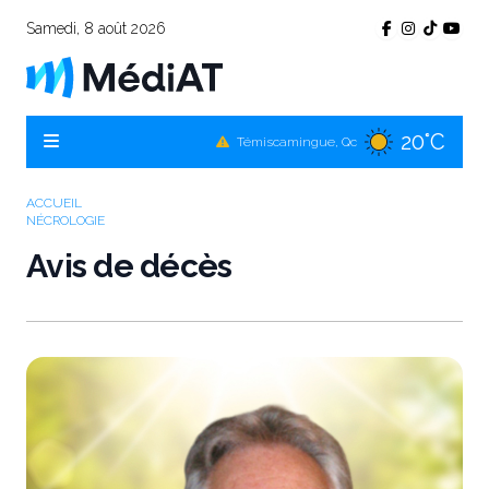
Samedi, 8 août 2026
20°C
Témiscamingue, Qc
19°C
La Sarre, Qc
19°C
Val-d'Or, Qc
ACCUEIL
NÉCROLOGIE
19°C
Rouyn-Noranda, Qc
Avis de décès
19°C
Amos, Qc