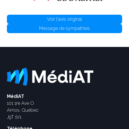
Voir l'avis original
Message de sympathies
MédiAT
101 1re Ave O
Amos, Québec
J9T 1V1
Téléphone