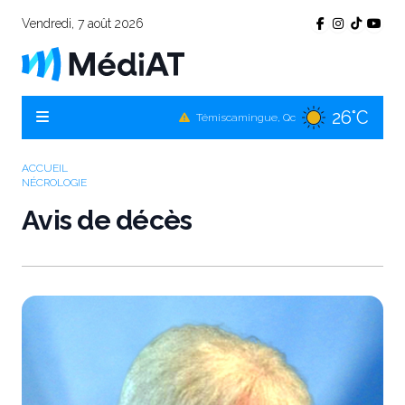
Vendredi, 7 août 2026
26°C
Témiscamingue, Qc
26°C
La Sarre, Qc
27°C
Val-d'Or, Qc
ACCUEIL
NÉCROLOGIE
27°C
Rouyn-Noranda, Qc
Avis de décès
27°C
Amos, Qc