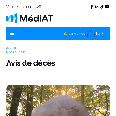
Vendredi, 7 août 2026
11°C
Témiscamingue, Qc
14°C
La Sarre, Qc
14°C
Val-d'Or, Qc
11°C
Rouyn-Noranda, Qc
ACCUEIL
NÉCROLOGIE
14°C
Amos, Qc
Avis de décès