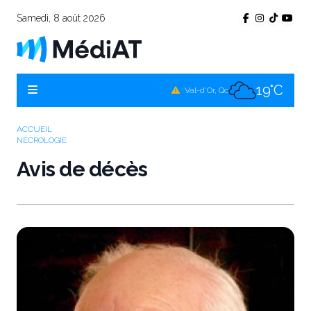
Samedi, 8 août 2026
17°C
Témiscamingue, Qc
20°C
La Sarre, Qc
19°C
Val-d'Or, Qc
18°C
Rouyn-Noranda, Qc
ACCUEIL
NÉCROLOGIE
19°C
Amos, Qc
Avis de décès