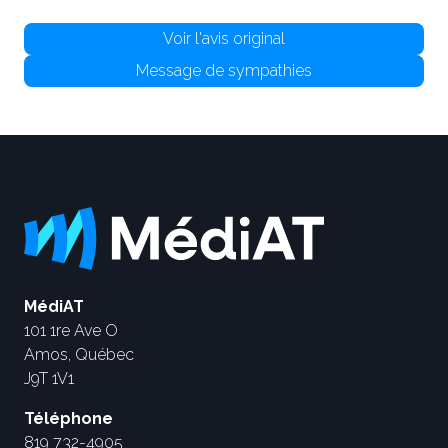
Voir l'avis original
Message de sympathies
MédiAT
101 1re Ave O
Amos, Québec
J9T 1V1
Téléphone
819 732-4905