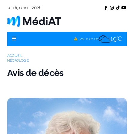
Jeudi, 6 août 2026
16°C
Témiscamingue, Qc
17°C
La Sarre, Qc
19°C
Val-d'Or, Qc
18°C
Rouyn-Noranda, Qc
ACCUEIL
NÉCROLOGIE
19°C
Amos, Qc
Avis de décès