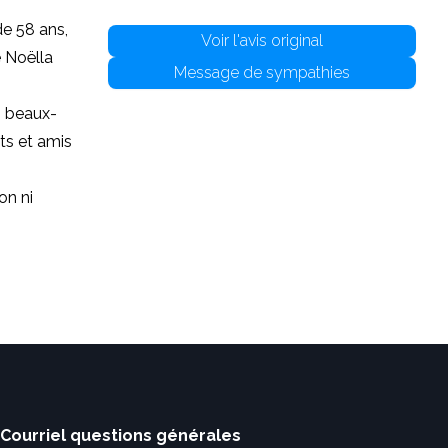
e 58 ans,
Voir l'avis original
 Noëlla
Message de sympathies
s beaux-
ts et amis
on ni
Courriel questions générales