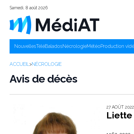
Samedi, 8 août 2026
Nouvelles
Télé
Balados
Nécrologie
Météo
Production vid
ACCUEIL
>
NÉCROLOGIE
Avis de décès
27 AOÛT 2022
Liett