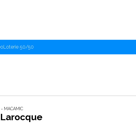
éo
Loterie 50/50
 ‐ MACAMIC
e Larocque