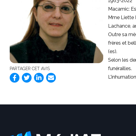
1963-2022
Macamic: Es
Mme Liette L
Lachance, am
Outre sa mè
frères et be
(es).
Selon les de
funérailles.
PARTAGER CET AVIS
L'inhumation