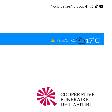
Nous joindre
À propos
17°C
Témiscamingue, Qc
17°C
La Sarre, Qc
17°C
Val-d'Or, Qc
17°C
Rouyn-Noranda, Qc
17°C
Amos, Qc