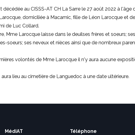
t décédée au CISSS-AT CH La Sarre le 27 août 2022 à l'âge d
arocque, domiciliée à Macamic, fille de Léon Larocque et de
i de Luc Collard.
re
, Mme Larocque laisse dans le deuilses frères et soeurs; se
lles-soeurs; ses neveux et nièces ainsi que de nombreux paren
rnières volontés de Mme Larocque il n'y aura aucune expositi
 aura lieu au cimetière de Languedoc à une date ultérieure.
MédiAT
Téléphone