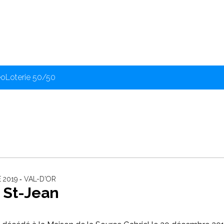
éo
Loterie 50/50
2019 ‐ VAL-D'OR
 St-Jean