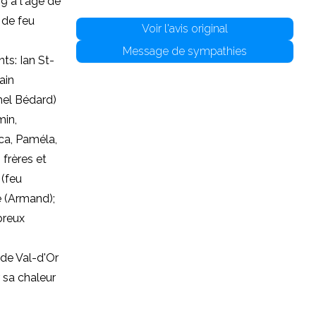
9 à l'âge de
t de feu
Voir l'avis original
Message de sympathies
ts: Ian St-
ain
hel Bédard)
min,
ca, Paméla,
 frères et
 (feu
e (Armand);
breux
 de Val-d'Or
 sa chaleur