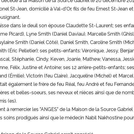
t décédé à la Maison de la Source Gabriel le 20 décembre 201
onel St-Jean, domicilié à Val-d'Or, fils de feu Ernest St-Jean e
usignant.
aisse dans le deuil son épouse Claudette St-Laurent; ses enfan
ume Picard), Lyne Smith (Daniel Daviau), Marcelle Smith (Ghisl
uylaine Smith (Daniel Côté), Daniel Smith, Caroline Smith (Mic
h (Éric Pelletier); ses petits-enfants: Véronique, Jessy, Benja
scal, Stéphanie, Cindy, Keven, Joanie, Mathew, Vanessa, Jessi
ne, Félix, Justine et Antoine; ses 12 arrière-petits-enfants; ses
d (Émilie), Victorin (feu Claire), Jacqueline (Michel) et Marcel
l était également le frère de feu Réal, feu André et feu Fernand
ères et belles-soeurs, ses neveux et nièces ainsi que de nom
is (es).
ient à remercier les "ANGES" de la Maison de la Source Gabriel
s soins prodigués ainsi que le médecin Nabil Nakhostine pour