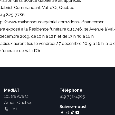
Maison de la Source Gabriel serait apprécié.
Gabriel-Commandant, Val-d'Or, Québec
819 825-7786
ttp://www.maisonsourcegabriel.com/dons--financement
era exposé à la Résidence funéraire du 1746, 3e Avenue à Val-
décembre 2019, de 10 h à 12 h et de 13 h 30 à 16 h.
 adieux auront lieu le vendredi 27 décembre 2019 à 16 h, à la 
 funéraire de Val-d'Or.
MédiAT
Téléphone
101 1re Ave O
819 732-4905
Amos, Québec
Suivez-nous!
J9T 1V1