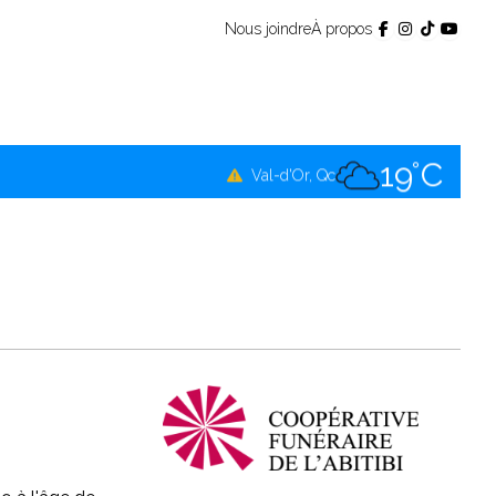
Nous joindre
À propos
20°C
Témiscamingue, Qc
19°C
La Sarre, Qc
19°C
Val-d'Or, Qc
19°C
Rouyn-Noranda, Qc
19°C
Amos, Qc