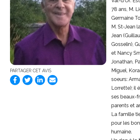
Val-d'Or: Es
78 ans, M. Li
Germaine To
M. St-Jean l
Jean (Guilla
Gosselin), G
et Nancy Smit
Jonathan, Pa
Miguel, Koran
PARTAGER CET AVIS
soeurs: Arman
Lorrette); i
ses beaux-fr
parents et am
La famille t
pour les bon
humaine.