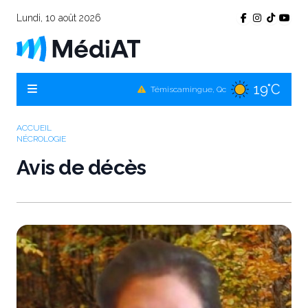
Lundi, 10 août 2026
19°C
Témiscamingue, Qc
18°C
La Sarre, Qc
ACCUEIL
NÉCROLOGIE
17°C
Val-d'Or, Qc
Avis de décès
18°C
Rouyn-Noranda, Qc
17°C
Amos, Qc