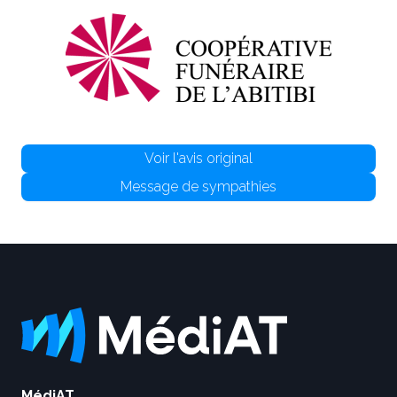
Voir l'avis original
Message de sympathies
MédiAT