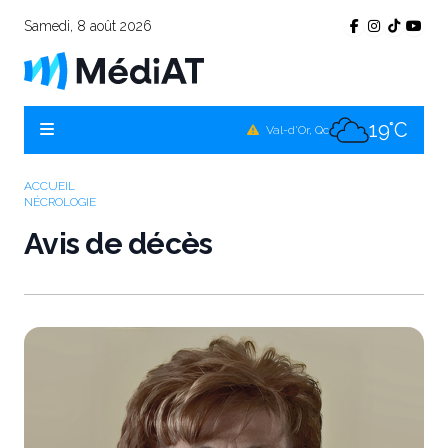
Samedi, 8 août 2026
20°C
Témiscamingue, Qc
19°C
La Sarre, Qc
19°C
Val-d'Or, Qc
19°C
Rouyn-Noranda, Qc
ACCUEIL
NÉCROLOGIE
19°C
Amos, Qc
Avis de décès