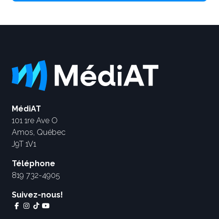
MédiAT
101 1re Ave O
Amos, Québec
J9T 1V1
Téléphone
819 732-4905
Suivez-nous!