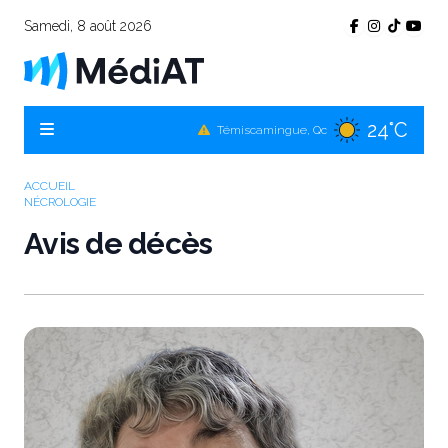
Samedi, 8 août 2026
24°C
Témiscamingue, Qc
20°C
La Sarre, Qc
17°C
Val-d'Or, Qc
ACCUEIL
NÉCROLOGIE
21°C
Rouyn-Noranda, Qc
Avis de décès
17°C
Amos, Qc