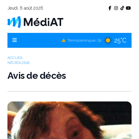
Jeudi, 6 août 2026
25°C
Témiscamingue, Qc
25°C
La Sarre, Qc
ACCUEIL
25°C
NÉCROLOGIE
Val-d'Or, Qc
Avis de décès
25°C
Rouyn-Noranda, Qc
25°C
Amos, Qc