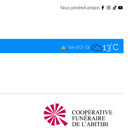
Nous joindre
À propos
11°C
Témiscamingue, Qc
13°C
La Sarre, Qc
13°C
Val-d'Or, Qc
11°C
Rouyn-Noranda, Qc
13°C
Amos, Qc