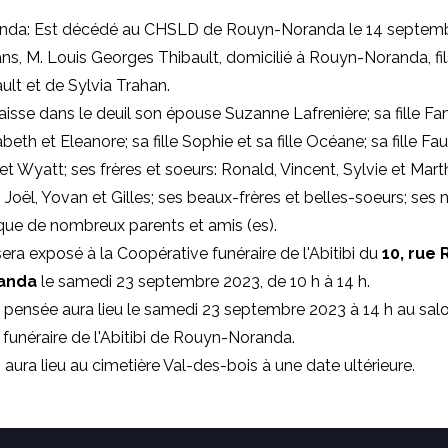
da: Est décédé au CHSLD de Rouyn-Noranda le 14 septemb
ans, M. Louis Georges Thibault, domicilié à Rouyn-Noranda, fil
lt et de Sylvia Trahan.
laisse dans le deuil son épouse Suzanne Lafrenière; sa fille Fa
beth et Eleanore; sa fille Sophie et sa fille Océane; sa fille Fa
et Wyatt; ses frères et soeurs: Ronald, Vincent, Sylvie et Mart
 Joël, Yovan et Gilles; ses beaux-frères et belles-soeurs; ses 
 que de nombreux parents et amis (es).
sera exposé à la Coopérative funéraire de l'Abitibi du
10, rue R
randa
le samedi 23 septembre 2023, de 10 h à 14 h.
 pensée aura lieu le samedi 23 septembre 2023 à 14 h au salo
funéraire de l'Abitibi de Rouyn-Noranda.
 aura lieu au cimetière Val-des-bois à une date ultérieure.