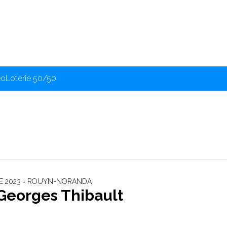
éo
Loterie 50/50
E 2023 ‐ ROUYN-NORANDA
Georges Thibault