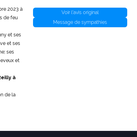
re 2023 à
Voir l'avis original
s de feu
Message de sympathies
nny et ses
uve et ses
he; ses
neveux et
eilly à
n de la