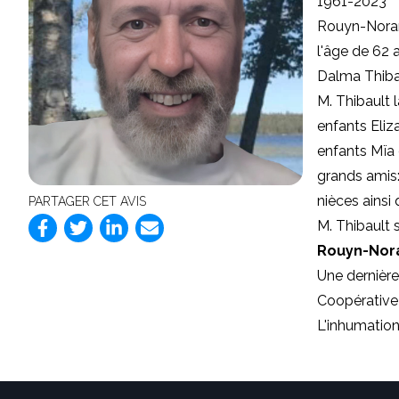
1961-2023
Rouyn-Noran
l'âge de 62 
Dalma Thibau
M. Thibault 
enfants Eliza
enfants Mïa 
grands amis:
nièces ainsi
PARTAGER CET AVIS
M. Thibault 
Rouyn-No
Une dernière
Coopérative 
L'inhumation