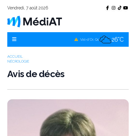
Vendredi, 7 août 2026
24°C
Témiscamingue, Qc
24°C
La Sarre, Qc
26°C
Val-d'Or, Qc
24°C
Rouyn-Noranda, Qc
ACCUEIL
NÉCROLOGIE
26°C
Amos, Qc
Avis de décès