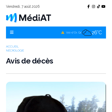
Vendredi, 7 août 2026
24°C
Témiscamingue, Qc
24°C
La Sarre, Qc
26°C
Val-d'Or, Qc
24°C
Rouyn-Noranda, Qc
ACCUEIL
NÉCROLOGIE
26°C
Amos, Qc
Avis de décès