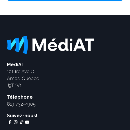
MédiAT
101 1re Ave O
Amos, Québec
J9T 1V1
Téléphone
819 732-4905
Suivez-nous!