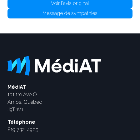
Voir l'avis original
Message de sympathies
MédiAT
101 1re Ave O
Amos, Québec
J9T 1V1
Téléphone
819 732-4905