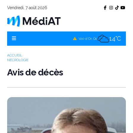
Vendredi, 7 août 2026
11°C
Témiscamingue, Qc
14°C
La Sarre, Qc
14°C
Val-d'Or, Qc
11°C
Rouyn-Noranda, Qc
ACCUEIL
NÉCROLOGIE
14°C
Amos, Qc
Avis de décès