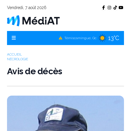
Vendredi, 7 août 2026
13°C
Témiscamingue, Qc
16°C
La Sarre, Qc
15°C
ACCUEIL
Val-d'Or, Qc
NÉCROLOGIE
14°C
Rouyn-Noranda, Qc
Avis de décès
15°C
Amos, Qc