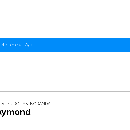
éo
Loterie 50/50
 2024 ‐ ROUYN-NORANDA
aymond