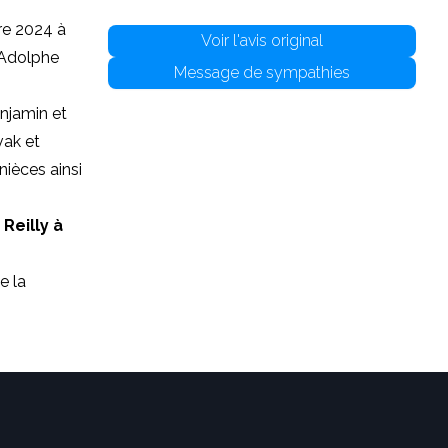
re 2024 à
Voir l'avis original
 Adolphe
Message de sympathies
njamin et
vak et
nièces ainsi
 Reilly à
e la