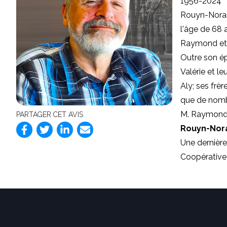
1956-2024
Rouyn-Noran
l'âge de 68 
Raymond et 
Outre son ép
Valérie et l
Aly; ses frèr
que de nombr
M. Raymond s
PARTAGER CET AVIS
Rouyn-No
Une dernière
Coopérative 