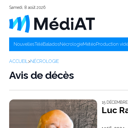
Samedi, 8 août 2026
Nouvelles
Télé
Balados
Nécrologie
Météo
Production vid
ACCUEIL
>
NÉCROLOGIE
Avis de décès
15 DÉCEMBRE
Luc R