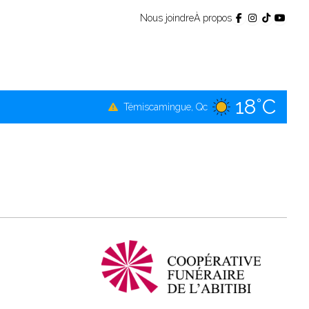
Nous joindre
À propos
18°C
Témiscamingue, Qc
20°C
La Sarre, Qc
19°C
Val-d'Or, Qc
18°C
Rouyn-Noranda, Qc
19°C
Amos, Qc