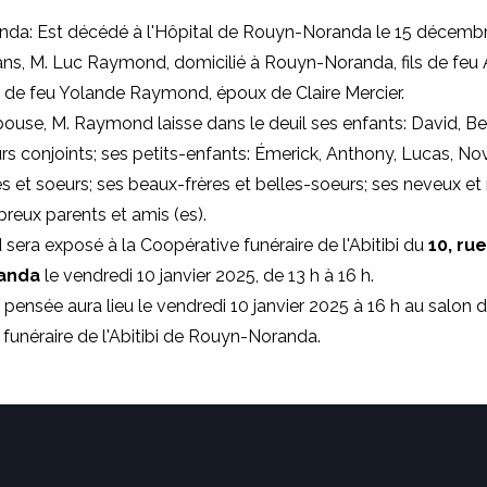
da: Est décédé à l'Hôpital de Rouyn-Noranda le 15 décemb
ans, M. Luc Raymond, domicilié à Rouyn-Noranda, fils de feu
de feu Yolande Raymond, époux de Claire Mercier.
ouse, M. Raymond laisse dans le deuil ses enfants: David, Be
eurs conjoints; ses petits-enfants: Émerick, Anthony, Lucas, No
es et soeurs; ses beaux-frères et belles-soeurs; ses neveux et 
eux parents et amis (es).
era exposé à la Coopérative funéraire de l'Abitibi du
10, rue
randa
le vendredi 10 janvier 2025, de 13 h à 16 h.
 pensée aura lieu le vendredi 10 janvier 2025 à 16 h au salon d
funéraire de l'Abitibi de Rouyn-Noranda.